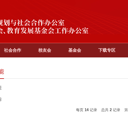
社会合作
校友会
基金会
下载专区
能
能
构
每页
14
记录
总共
2
记录
第